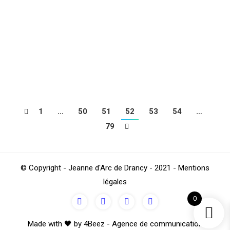
NATIONAL 2 J8 : JA DRANCY – CROIX
FOOTBALL IRIS CLUB
Football
Par
Saloum
octobre 3, 2019
1
…
50
51
52
53
54
…
79
© Copyright - Jeanne d'Arc de Drancy - 2021 - Mentions
légales
0
Made with 🖤 by 4Beez - Agence de communication