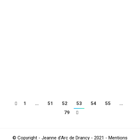
Le programme du week-end du 28 et
29 septembre 2019
Football
Par
Saloum
septembre 25, 2019
Découvrez le programme de toutes les équipes de la
JA DRANCY pour le week-end du 28 et 29 septembre
2019, en cliquant sur celui-ci : DOM EXT 28 29
SEPTEMBRE
1
…
51
52
53
54
55
…
79
© Copyright - Jeanne d'Arc de Drancy - 2021 - Mentions