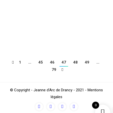
Victoire 5 buts à 1 des drancéens face au club
d’HUDDERSFIELD TOWN, triplé de Sajed JEBNOUN et
buts d’Yliess ALLAM et Kilian LALANE. Un grand merci
au club d’HUDDERSFIELD TOWN d’avoir fait le
déplacement en FRANCE pour jouer cette rencontre
amicale.
1
…
45
46
47
48
49
…
79
© Copyright - Jeanne d'Arc de Drancy - 2021 - Mentions
légales
0