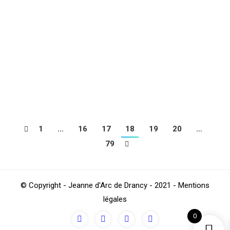
La section Marche Nordique Douce s’est réunie ce
lundi 18 mai en 2 groupes, l’un à 10 h, l’autre à 11 h
pour respecter les consignes Ministérielles à savoir le
nombre de 11 personnes maximum. Bien masqués,
sous un panache non pas blanc mais très gris voire
noire, nous avons été heureux de nous retrouver…
1
…
16
17
18
19
20
…
79
© Copyright - Jeanne d'Arc de Drancy - 2021 - Mentions
légales
0