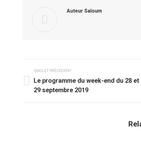
Auteur
Saloum
Navigation
ONGLET PRÉCÉDENT
de
Le programme du week-end du 28 et
Onglet
29 septembre 2019
commentaire
précédent
Rel