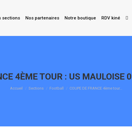
s sections
Nos partenaires
Notre boutique
RDV kiné
CE 4ÈME TOUR : US MAULOISE 0
Vous êtes ici :
Accueil
Sections
Football
COUPE DE FRANCE 4ème tour…