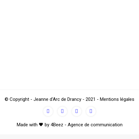
n Apnée
upe élite Fehd alias Fehdinio qui a produit en partenariat avec la J
 le lien du clip ci-dessous https://www.youtube.com/watch?v=8_xbW
© Copyright - Jeanne d'Arc de Drancy - 2021 - Mentions légales
Made with 🖤 by 4Beez - Agence de communication