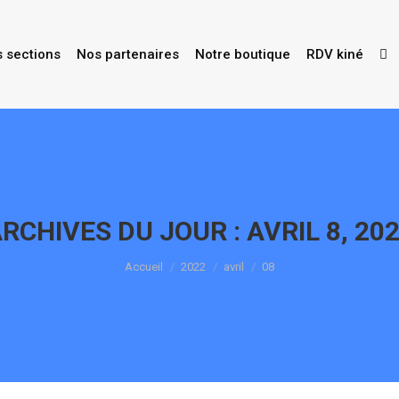
s sections
Nos partenaires
Notre boutique
RDV kiné
RCHIVES DU JOUR :
AVRIL 8, 20
Vous êtes ici :
Accueil
2022
avril
08