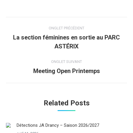
Navigation
ONGLET PRÉCÉDENT
de
La section féminines en sortie au PARC
Onglet
ASTÉRIX
commentaire
précédent
ONGLET SUIVANT
Meeting Open Printemps
Onglet
suivant
Related Posts
Détections JA Drancy – Saison 2026/2027