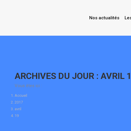
Nos actualités
Le
Contenu
en
pleine
largeur
ARCHIVES DU JOUR :
AVRIL 1
Vous êtes ici :
Accueil
2017
avril
19