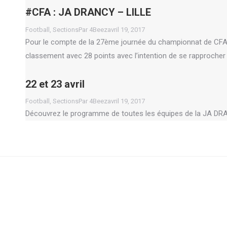
#CFA : JA DRANCY – LILLE
Football
,
Sections
Par
4Beez
avril 19, 2017
Pour le compte de la 27ème journée du championnat de CFA
classement avec 28 points avec l’intention de se rapproche
22 et 23 avril
Football
,
Sections
Par
4Beez
avril 19, 2017
Découvrez le programme de toutes les équipes de la JA DRANCY
Go
to
Top