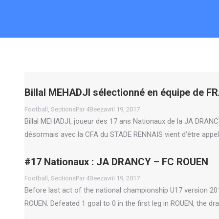
Billal MEHADJI sélectionné en équipe de 
Football
,
Sections
Par
4Beez
avril 19, 2017
Billal MEHADJI, joueur des 17 ans Nationaux de la JA DRANCY
désormais avec la CFA du STADE RENNAIS vient d’être appel
#17 Nationaux : JA DRANCY – FC ROUEN
Football
,
Sections
Par
4Beez
avril 19, 2017
Before last act of the national championship U17 version 2
ROUEN. Defeated 1 goal to 0 in the first leg in ROUEN, the d