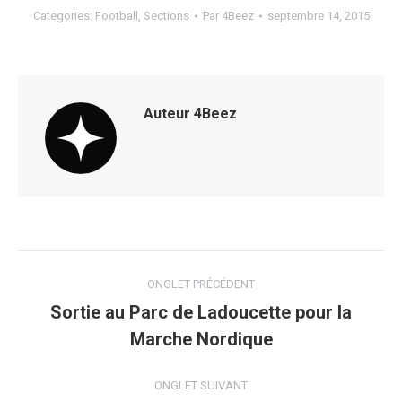
Categories:
Football
,
Sections
Par
4Beez
septembre 14, 2015
Auteur
4Beez
Navigation
ONGLET PRÉCÉDENT
de
Sortie au Parc de Ladoucette pour la
Onglet
Marche Nordique
commentaire
précédent
ONGLET SUIVANT