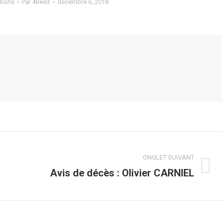
tions
Par
4Beez
décembre 6, 2018
ONGLET SUIVANT
Avis de décès : Olivier CARNIEL
Onglet
suivant