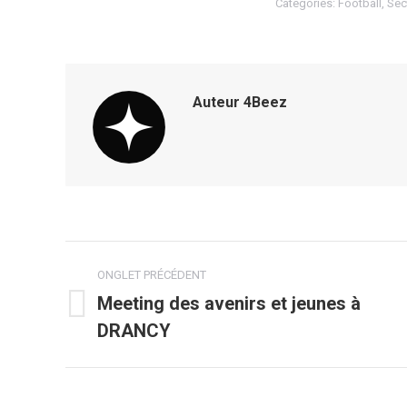
Categories:
Football
,
Sec
Auteur
4Beez
Navigation
ONGLET PRÉCÉDENT
de
Meeting des avenirs et jeunes à
Onglet
DRANCY
commentaire
précédent