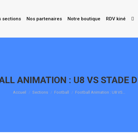
s sections
Nos partenaires
Notre boutique
RDV kiné
LL ANIMATION : U8 VS STADE D
Vous êtes ici :
Accueil
Sections
Football
Football Animation : U8 VS…