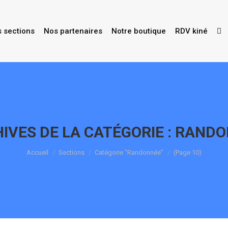
s sections
Nos partenaires
Notre boutique
RDV kiné
IVES DE LA CATÉGORIE :
RANDO
Vous êtes ici :
Accueil
Sections
Catégorie "Randonnée"
(Page 10)