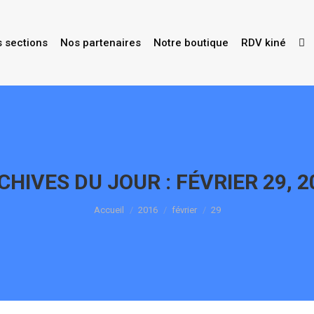
s sections
Nos partenaires
Notre boutique
RDV kiné
CHIVES DU JOUR :
FÉVRIER 29, 2
Vous êtes ici :
Accueil
2016
février
29