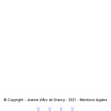
 STAR le week-end précèdent, les 19 ans DH d’Himed HAMMA feront l
du championnat d’excellence du VAL D’OISE. L’équipe de GOUSSAINVI
ARIS FC
onship, Flavien BINANT players receive the PARIS FC team for what co
 try to get a second consecutive home success, while the Parisians 
© Copyright - Jeanne d'Arc de Drancy - 2021 - Mentions légales