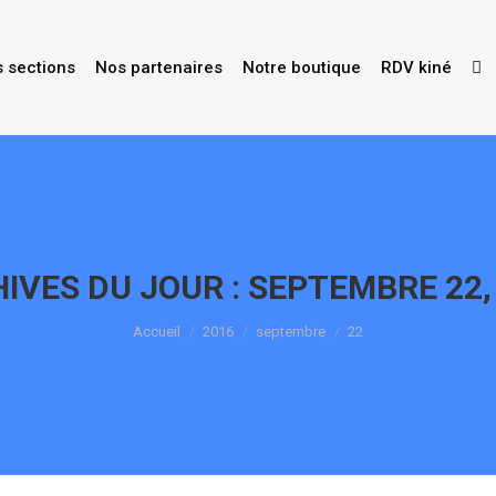
s sections
Nos partenaires
Notre boutique
RDV kiné
IVES DU JOUR :
SEPTEMBRE 22,
Vous êtes ici :
Accueil
2016
septembre
22