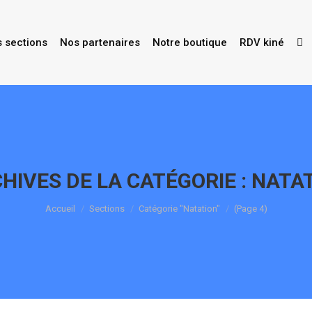
s sections
Nos partenaires
Notre boutique
RDV kiné
HIVES DE LA CATÉGORIE :
NATA
Vous êtes ici :
Accueil
Sections
Catégorie "Natation"
(Page 4)