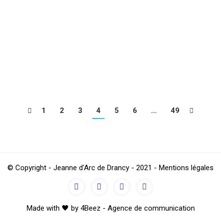
ATION
1
2
3
4
5
6
…
49
© Copyright - Jeanne d'Arc de Drancy - 2021 - Mentions légales
Made with 🖤 by 4Beez - Agence de communication