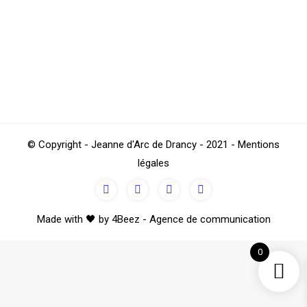
NATATION : Remerciements à la ville
et au club du BOURGET
Natation
Par
Saloum
décembre 23, 2020
© Copyright - Jeanne d'Arc de Drancy - 2021 - Mentions
légales
Made with 🖤 by 4Beez - Agence de communication
0