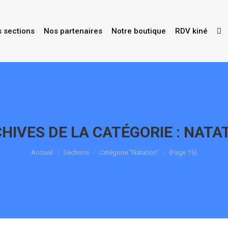
s sections
Nos partenaires
Notre boutique
RDV kiné
HIVES DE LA CATÉGORIE :
NATA
Vous êtes ici :
Accueil
Sections
Catégorie "Natation"
(Page 15)