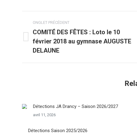
Navigation
ONGLET PRÉCÉDENT
de
COMITÉ DES FÊTES : Loto le 10
février 2018 au gymnase AUGUSTE
Onglet
commentaire
précédent
DELAUNE
Rel
Détections JA Drancy – Saison 2026/2027
avril 11, 2026
Détections Saison 2025/2026