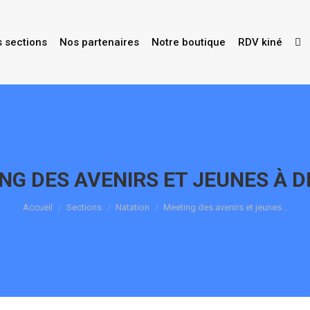
s sections
Nos partenaires
Notre boutique
RDV kiné
NG DES AVENIRS ET JEUNES À 
Vous êtes ici :
Accueil
Sections
Natation
Meeting des avenirs et jeunes…