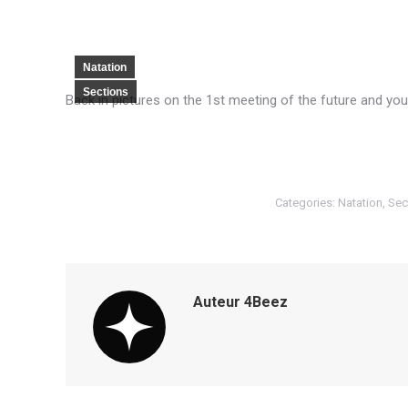
Natation
Sections
Back in pictures on the 1st meeting of the future and you
Categories:
Natation
,
Sec
Auteur
4Beez