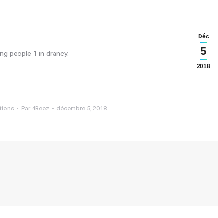
Déc
5
ng people 1 in drancy.
2018
tions
Par
4Beez
décembre 5, 2018