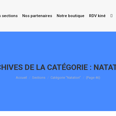
s sections
Nos partenaires
Notre boutique
RDV kiné
HIVES DE LA CATÉGORIE :
NATA
Vous êtes ici :
Accueil
Sections
Catégorie "Natation"
(Page 46)