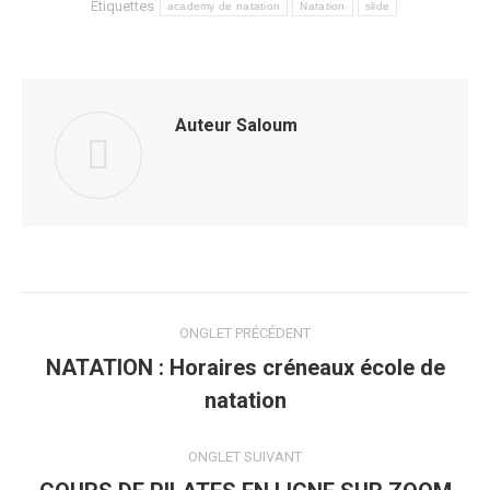
Étiquettes
academy de natation
Natation
slide
Auteur
Saloum
Navigation
ONGLET PRÉCÉDENT
de
NATATION : Horaires créneaux école de
Onglet
natation
commentaire
précédent
ONGLET SUIVANT
Onglet