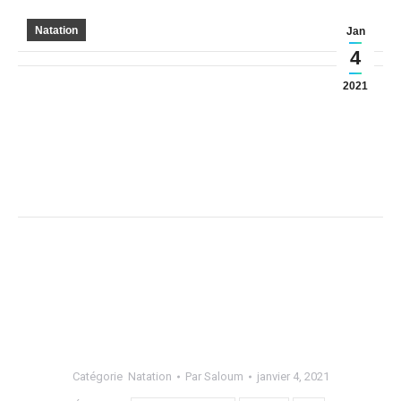
Natation
Jan
4
2021
Catégorie
Natation
Par
Saloum
janvier 4, 2021