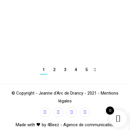
BEN MOHAMED remportent la coupe du 93 pour la
2ème année consécutive en s’imposant au terme d’un
match complètement fou sur le score de 5 buts à 4
face à NEUILLY SUR MARNE, doublé de Schala
JOUANNY, et buts d’Amel HADFI, Assia Hafdi et
Djouher…
1
2
3
4
5
© Copyright - Jeanne d'Arc de Drancy - 2021 - Mentions
légales
0
Made with 🖤 by 4Beez - Agence de communication