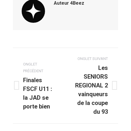
Auteur
4Beez
Navigation
ONGLET SUIVANT
de
ONGLET
Les
PRÉCÉDENT
SENIORS
commentaire
Finales
REGIONAL 2
FSCF U11 :
Onglet
Onglet
vainqueurs
la JAD se
précédent
suivant
de la coupe
porte bien
du 93