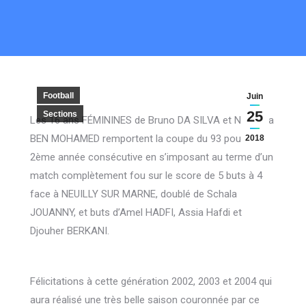
Football
Juin
25
Sections
Les 16 ans FÉMININES de Bruno DA SILVA et Nassima
BEN MOHAMED remportent la coupe du 93 pour la
2018
2ème année consécutive en s’imposant au terme d’un
match complètement fou sur le score de 5 buts à 4
face à NEUILLY SUR MARNE, doublé de Schala
JOUANNY, et buts d’Amel HADFI, Assia Hafdi et
Djouher BERKANI.
Félicitations à cette génération 2002, 2003 et 2004 qui
aura réalisé une très belle saison couronnée par ce