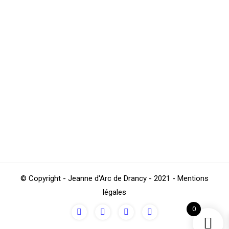
Ouverture des inscriptions à la piscine
jusqu’au samedi 30 juin inclus
Natation
,
Sections
Par
4Beez
juin 29, 2018
Les inscriptions pour la section NATATION de la
JEANNE D’ARC DE DRANCY sont ouvertes! Voici les
horaires d’ouverture : – Lundi / Mardi / Jeudi /
Vendredi de 19h15 à 20h30 – Mercredi de 17h30 à
20h00 – Samedi de 10h00 à 11h30 Les inscriptions
se font directement à la piscine jusqu’au 30…
© Copyright - Jeanne d'Arc de Drancy - 2021 - Mentions
légales
0