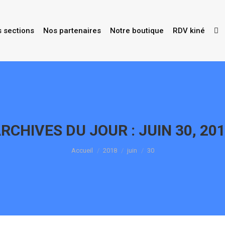
s sections
Nos partenaires
Notre boutique
RDV kiné
RCHIVES DU JOUR :
JUIN 30, 20
Vous êtes ici :
Accueil
2018
juin
30