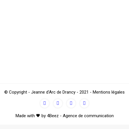
 the season. Alain MELAYE came to congratulate us on our services 2
ds, the meal prepared by Lionel as usual is excellent. Some picture
© Copyright - Jeanne d'Arc de Drancy - 2021 - Mentions légales
Made with 🖤 by 4Beez - Agence de communication