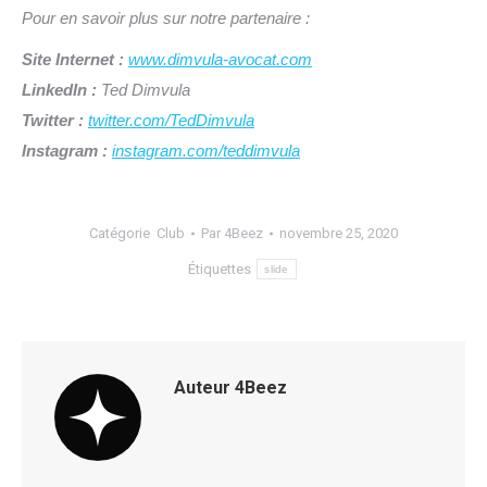
Pour en savoir plus sur notre partenaire :
Site Internet :
www.dimvula-avocat.com
LinkedIn :
Ted Dimvula
Twitter :
twitter.com/TedDimvula
Instagram :
instagram.com/teddimvula
Catégorie
Club
Par
4Beez
novembre 25, 2020
Étiquettes
slide
Auteur
4Beez