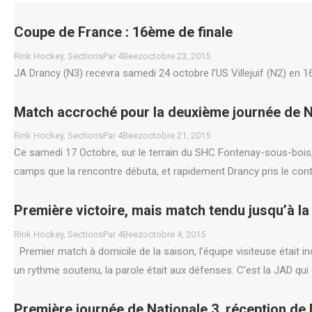
Coupe de France : 16ème de finale
Rink Hockey
,
Sections
Par
4Beez
octobre 23, 2015
JA Drancy (N3) recevra samedi 24 octobre l’US Villejuif (N2) en
Match accroché pour la deuxième journée de N
Rink Hockey
,
Sections
Par
4Beez
octobre 21, 2015
Ce samedi 17 Octobre, sur le terrain du SHC Fontenay-sous-bois,
camps que la rencontre débuta, et rapidement Drancy pris le contr
Première victoire, mais match tendu jusqu’à la 
Rink Hockey
,
Sections
Par
4Beez
octobre 4, 2015
Premier match à domicile de la saison, l’équipe visiteuse était i
un rythme soutenu, la parole était aux défenses. C’est la JAD qu
Première journée de Nationale 3, réception de