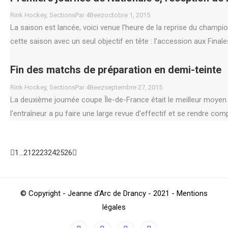
Rink Hockey
,
Sections
Par
4Beez
octobre 1, 2015
La saison est lancée, voici venue l’heure de la reprise du champi
cette saison avec un seul objectif en tête : l’accession aux Fina
Fin des matchs de préparation en demi-teinte
Rink Hockey
,
Sections
Par
4Beez
septembre 27, 2015
La deuxième journée coupe Île-de-France était le meilleur moyen d
l’entraîneur a pu faire une large revue d’effectif et se rendre c
1
…
21
22
23
24
25
26
Go
© Copyright - Jeanne d'Arc de Drancy - 2021 - Mentions
to
légales
Top