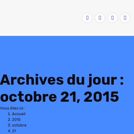
Contenu
en
pleine
largeur
Archives du jour :
octobre 21, 2015
Vous êtes ici :
Accueil
2015
octobre
21