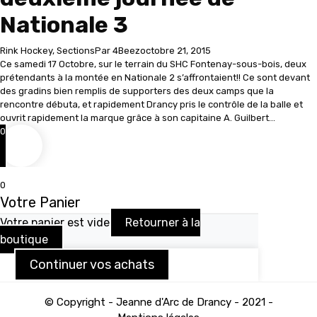
Nationale 3
Rink Hockey
,
Sections
Par
4Beez
octobre 21, 2015
Ce samedi 17 Octobre, sur le terrain du SHC Fontenay-sous-bois, deux
prétendants à la montée en Nationale 2 s’affrontaient!! Ce sont devant
des gradins bien remplis de supporters des deux camps que la
rencontre débuta, et rapidement Drancy pris le contrôle de la balle et
ouvrit rapidement la marque grâce à son capitaine A. Guilbert…
Go
0
to
Top
0
Votre Panier
Votre panier est vide
Retourner à la
boutique
Continuer vos achats
© Copyright - Jeanne d'Arc de Drancy - 2021 -