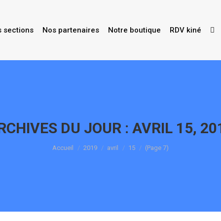
s sections
Nos partenaires
Notre boutique
RDV kiné
RCHIVES DU JOUR :
AVRIL 15, 20
Vous êtes ici :
Accueil
2019
avril
15
(Page 7)