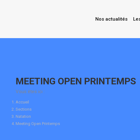
Nos actualités
Le
Contenu
en
pleine
largeur
MEETING OPEN PRINTEMPS
Vous êtes ici :
Accueil
Sections
Natation
Meeting Open Printemps