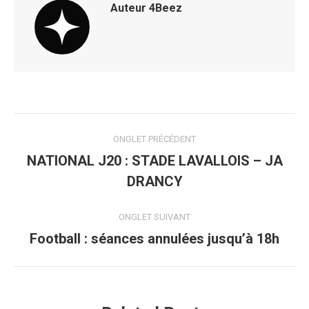
Auteur
4Beez
Navigation
ONGLET PRÉCÉDENT
de
NATIONAL J20 : STADE LAVALLOIS – JA
Onglet
DRANCY
commentaire
précédent
ONGLET SUIVANT
Football : séances annulées jusqu’à 18h
Onglet
suivant