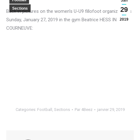
Football
Jan
29
Sections
Back in pictures on the women’s U-U9 fillofoot organized this
Sunday, January 27, 2019 in the gym Beatrice HESS IN THE
2019
COURNEUVE:
Categories:
Football
,
Sections
Par
4Beez
janvier 29, 2019