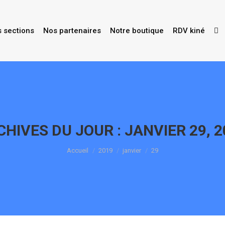
s sections
Nos partenaires
Notre boutique
RDV kiné
CHIVES DU JOUR :
JANVIER 29, 2
Vous êtes ici :
Accueil
2019
janvier
29