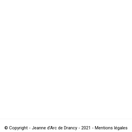
anized this Sunday, January 27, 2019 in the gym Beatrice HESS IN 
JA DRANCY pour le week-end du 02 et 03 février 2019, en cliquant s
© Copyright - Jeanne d'Arc de Drancy - 2021 - Mentions légales