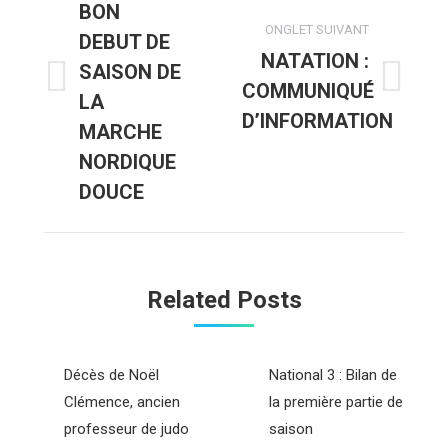
BON
commentaire
ONGLET SUIVANT
DEBUT DE
NATATION :
SAISON DE
COMMUNIQUÉ
Onglet
Onglet
LA
précédent
suivant
D’INFORMATION
MARCHE
NORDIQUE
DOUCE
Related Posts
Décès de Noël
National 3 : Bilan de
Clémence, ancien
la première partie de
professeur de judo
saison