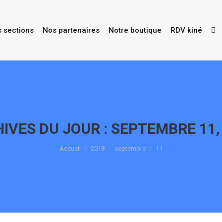
s sections
Nos partenaires
Notre boutique
RDV kiné
IVES DU JOUR :
SEPTEMBRE 11,
Vous êtes ici :
Accueil
2018
septembre
11