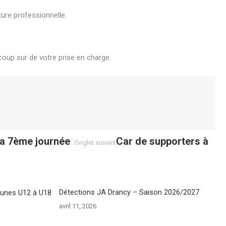
ure professionnelle.
coup sur de votre prise en charge.
a 7ème journée
Onglet
Car de supporters à
Onglet suivant
suivant
Détections JA Drancy – Saison 2026/2027
avril 11, 2026