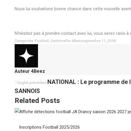
Nous lui souhaitons bonne chance dans cette nouvelle avent
N’hésitez pas à prendre contact avec lui, vous serez ravis à 
Categories:
Football
,
Sections
Par
4Beez
septembre 11, 2018
Auteur
4Beez
Navigation
Onglet
NATIONAL : Le programme de l
Onglet précédent
précédent
SANNOIS
de
Related Posts
commentaire
Inscriptions Football 2025/2026