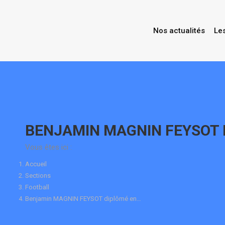
Nos actualités
Le
Contenu
en
pleine
largeur
BENJAMIN MAGNIN FEYSOT 
Vous êtes ici :
Accueil
Sections
Football
Benjamin MAGNIN FEYSOT diplômé en…