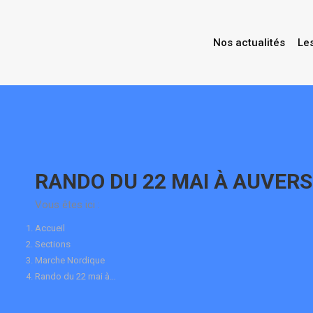
Nos actualités
Le
Contenu
en
pleine
largeur
RANDO DU 22 MAI À AUVERS
Vous êtes ici :
Accueil
Sections
Marche Nordique
Rando du 22 mai à…