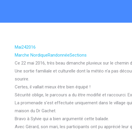
Mai
24
2016
Marche Nordique
Randonnée
Sections
Ce 22 mai 2016, très beau dimanche pluvieux sur le chemin d
Une sortie familiale et culturelle dont la météo n’a pas décour
sourire.
Certes, il vallait mieux être bien équipé !
Sécurité oblige, le parcours a du être modifié et raccourci. E
La promenade s’est effectuée uniquement dans le village qui 
maison du Dr Gachet.
Bravo à Sylvie qui a bien argumenté cette balade.
Avec Gérard, son mari, les participants ont pu apprécié leur q