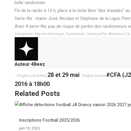
belle randonnée.
Fin de la rando à 13 h, place à la visite libre “des Irisiades”
Serre-file : marie-José, Nicolas et Stéphane de la Ligue, Pier
Avec 4 serre-file, pas de risque de perdre des randonneurs en
Categories:
Marche Nordique
,
Randonnée
,
Sections
Par
4Beez
mai 24,
Auteur
4Beez
Navigation
Onglet
28 et 29 mai
Onglet
#CFA (J2
Onglet précédent
Onglet suivant
précédent
suivant
2016 à 18h00
de
Related Posts
commentaire
Inscriptions Football 2025/2026
juin 13, 2025