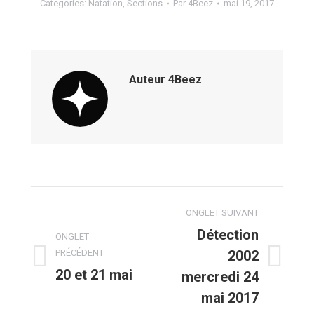
Categories:
Natation
,
Sections
Par
4Beez
mai 19, 2017
Auteur
4Beez
Navigation
ONGLET SUIVANT
de
Détection
ONGLET
PRÉCÉDENT
2002
commentaire
Onglet
Onglet
20 et 21 mai
mercredi 24
précédent
suivant
mai 2017