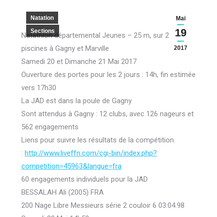
Natation
Mai
19
Sections
Natathlon départemental Jeunes – 25 m, sur 2
piscines à Gagny et Marville
2017
Samedi 20 et Dimanche 21 Mai 2017
Ouverture des portes pour les 2 jours : 14h, fin estimée
vers 17h30
La JAD est dans la poule de Gagny
Sont attendus à Gagny : 12 clubs, avec 126 nageurs et
562 engagements
Liens pour suivre les résultats de la compétition
:
http://www.liveffn.com/cgi-b
in/index.php?
competition=45963
&langue=fra
60 engagements individuels pour la JAD
BESSALAH Ali (2005) FRA
200 Nage Libre Messieurs série 2 couloir 6 03:04.98