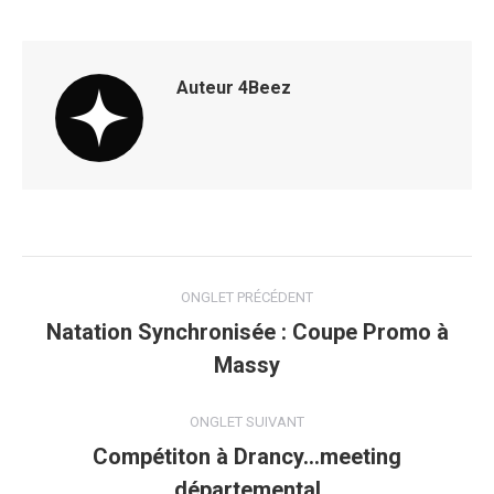
Auteur
4Beez
Navigation
ONGLET PRÉCÉDENT
de
Natation Synchronisée : Coupe Promo à
Onglet
Massy
commentaire
précédent
ONGLET SUIVANT
Compétiton à Drancy…meeting
Onglet
départemental