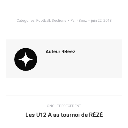
Categories:
Football
,
Sections
Par
4Beez
juin 22, 2018
Auteur
4Beez
Navigation
ONGLET PRÉCÉDENT
de
Les U12 A au tournoi de RÉZÉ
Onglet
précédent
commentaire