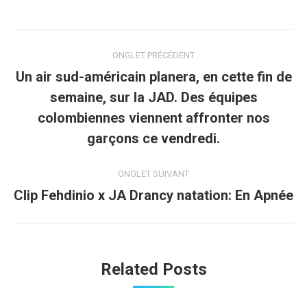
Navigation
ONGLET PRÉCÉDENT
de
Un air sud-américain planera, en cette fin de
semaine, sur la JAD. Des équipes
commentaire
Onglet
colombiennes viennent affronter nos
précédent
garçons ce vendredi.
ONGLET SUIVANT
Clip Fehdinio x JA Drancy natation: En Apnée
Onglet
suivant
Related Posts