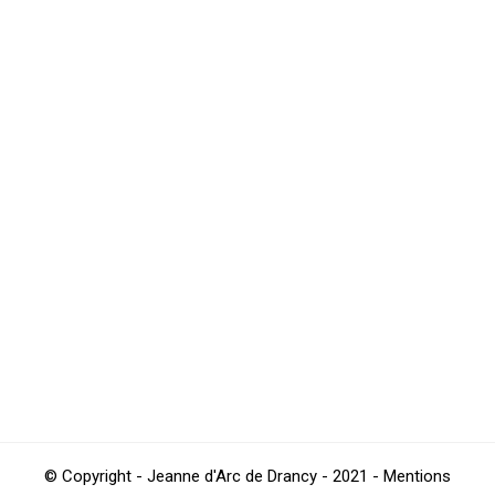
L’Amérique du sud, toujours chez
nous, venez assister au match de la
“JAD vs Sisukas FC Mexico” ce
dimanche !
Football
Par
TestJAD
avril 7, 2022
Un air sud-américain planera, en cette
fin de semaine, sur la JAD. Des
équipes colombiennes viennent
affronter nos garçons ce vendredi.
Football
Par
TestJAD
avril 7, 2022
© Copyright - Jeanne d'Arc de Drancy - 2021 - Mentions