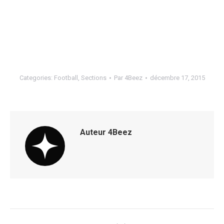
Categories:
Football
,
Sections
Par
4Beez
décembre 17, 2015
Auteur
4Beez
Navigation