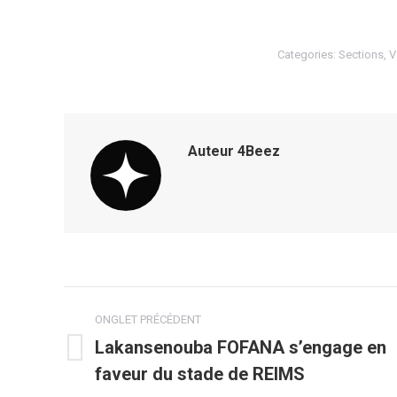
Categories:
Sections
,
V
Auteur
4Beez
Navigation
ONGLET PRÉCÉDENT
de
Lakansenouba FOFANA s’engage en
Onglet
faveur du stade de REIMS
commentaire
précédent