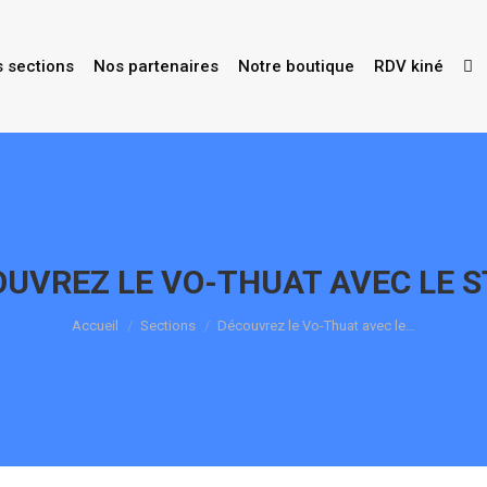
s sections
Nos partenaires
Notre boutique
RDV kiné
UVREZ LE VO-THUAT AVEC LE 
Vous êtes ici :
Accueil
Sections
Découvrez le Vo-Thuat avec le…