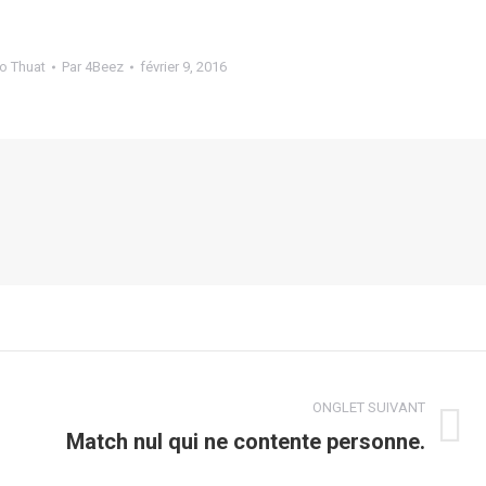
o Thuat
Par
4Beez
février 9, 2016
ONGLET SUIVANT
Match nul qui ne contente personne.
Onglet
suivant