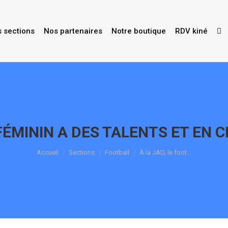
s sections
Nos partenaires
Notre boutique
RDV kiné
 FÉMININ A DES TALENTS ET EN
Vous êtes ici :
Accueil
Sections
Football
À la JAD, le foot…