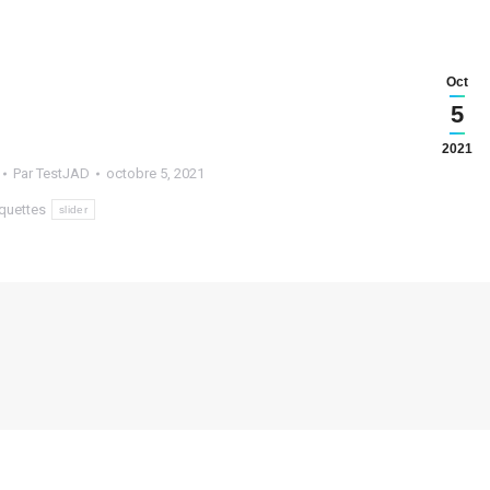
Oct
5
2021
Par
TestJAD
octobre 5, 2021
iquettes
slider