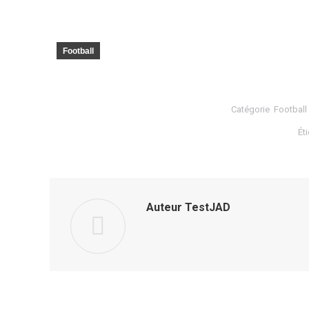
Football
Catégorie
Football
Ét
Auteur
TestJAD