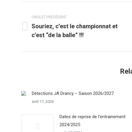
Navigation
de
ONGLET PRÉCÉDENT
Souriez, c’est le championnat et
Onglet
commentaire
c’est “de la balle” !!!
précédent
Rel
Détections JA Drancy – Saison 2026/2027
avril 11, 2026
Dates de reprise de l’entrainement
2024/2025