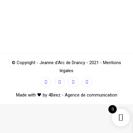
À la JAD, le foot féminin a des talents
et en cherche d’autres…
Football
Par
TestJAD
octobre 5, 2021
© Copyright - Jeanne d'Arc de Drancy - 2021 - Mentions
légales
Made with 🖤 by 4Beez - Agence de communication
0