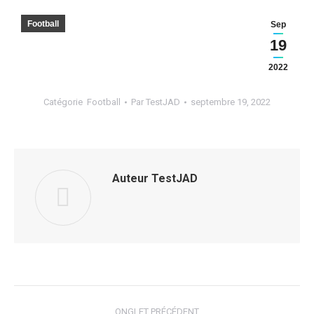
Football
Sep
19
2022
Catégorie
Football
Par
TestJAD
septembre 19, 2022
Auteur
TestJAD
Navigation
ONGLET PRÉCÉDENT