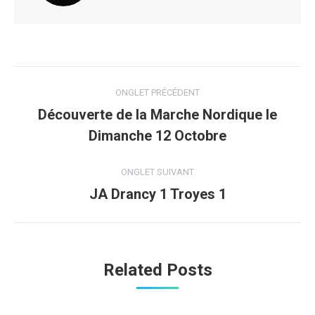
Navigation
ONGLET PRÉCÉDENT
de
Découverte de la Marche Nordique le
Onglet
Dimanche 12 Octobre
commentaire
précédent
ONGLET SUIVANT
JA Drancy 1 Troyes 1
Onglet
suivant
Related Posts