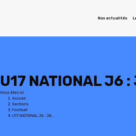
Nos actualités
L
Contenu
en
pleine
largeur
U17 NATIONAL J6 :
Vous êtes ici :
Accueil
Sections
Football
U17 NATIONAL J6 : JA…