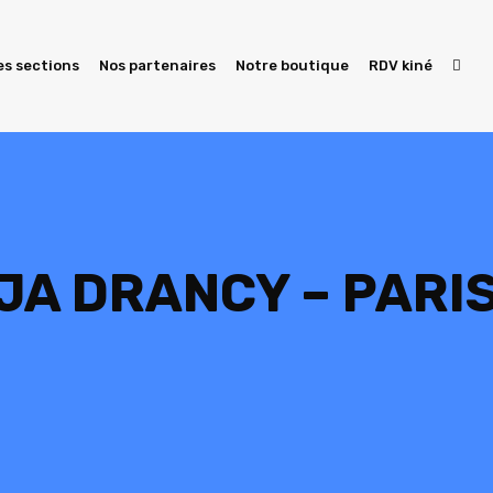
es sections
Nos partenaires
Notre boutique
RDV kiné
 JA DRANCY – PARI