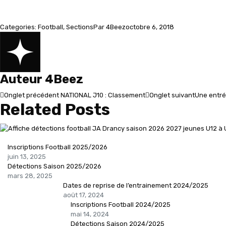
Categories:
Football
,
Sections
Par
4Beez
octobre 6, 2018
Auteur
4Beez
Navigation
Onglet
Onglet
Onglet précédent
NATIONAL J10 : Classement
Onglet suivant
Une entré
Related Posts
précédent
suivant
de
commentaire
Inscriptions Football 2025/2026
juin 13, 2025
Détections Saison 2025/2026
mars 28, 2025
Dates de reprise de l’entrainement 2024/2025
août 17, 2024
Inscriptions Football 2024/2025
mai 14, 2024
Détections Saison 2024/2025