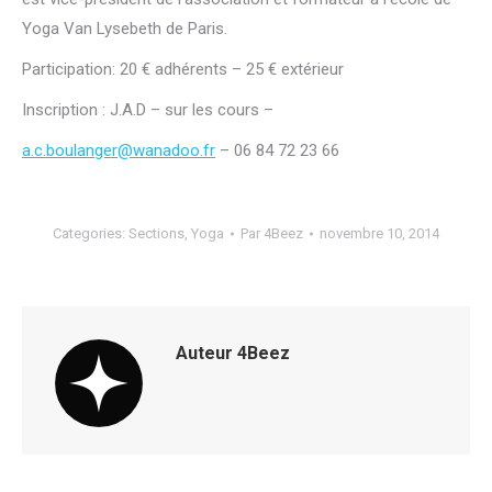
Yoga Van Lysebeth de Paris.
Participation: 20 € adhérents – 25 € extérieur
Inscription : J.A.D – sur les cours –
a.c.boulanger@wanadoo.fr
– 06 84 72 23 66
Categories:
Sections
,
Yoga
Par
4Beez
novembre 10, 2014
Auteur
4Beez