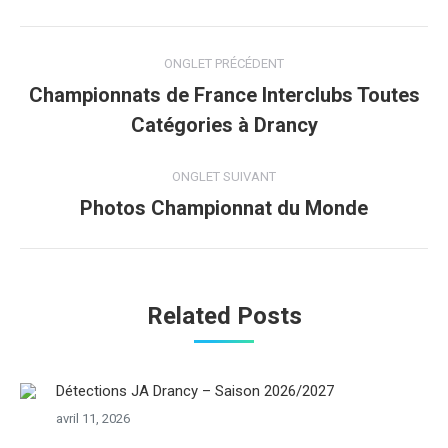
Navigation
ONGLET PRÉCÉDENT
de
Championnats de France Interclubs Toutes
Onglet
Catégories à Drancy
commentaire
précédent
ONGLET SUIVANT
Photos Championnat du Monde
Onglet
suivant
Related Posts
Détections JA Drancy – Saison 2026/2027
avril 11, 2026