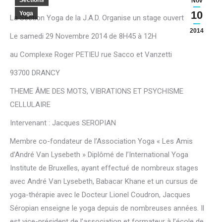
Sections
Nov
10
Yoga
La Section Yoga de la J.A.D. Organise un stage ouvert à tous
2014
Le samedi 29 Novembre 2014 de 8H45 à 12H
au Complexe Roger PETIEU rue Sacco et Vanzetti
93700 DRANCY
THEME ÂME DES MOTS, VIBRATIONS ET PSYCHISME
CELLULAIRE
Intervenant : Jacques SEROPIAN
Membre co-fondateur de l’Association Yoga « Les Amis
d’André Van Lysebeth » Diplômé de l’International Yoga
Institute de Bruxelles, ayant effectué de nombreux stages
avec André Van Lysebeth, Babacar Khane et un cursus de
yoga-thérapie avec le Docteur Lionel Coudron, Jacques
Séropian enseigne le yoga depuis de nombreuses années. Il
est vice-président de l’association et formateur à l’école de