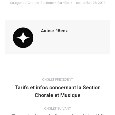
Categories:
Chorale
,
Sections
Par
4Beez
septembre 28, 2014
Auteur
4Beez
Navigation
ONGLET PRÉCÉDENT
de
Tarifs et infos concernant la Section
Onglet
Chorale et Musique
commentaire
précédent
ONGLET SUIVANT