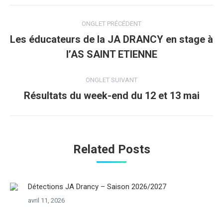
Navigation
ONGLET PRÉCÉDENT
de
Les éducateurs de la JA DRANCY en stage à
Onglet
l’AS SAINT ETIENNE
commentaire
précédent
ONGLET SUIVANT
Résultats du week-end du 12 et 13 mai
Onglet
suivant
Related Posts
Détections JA Drancy – Saison 2026/2027
avril 11, 2026