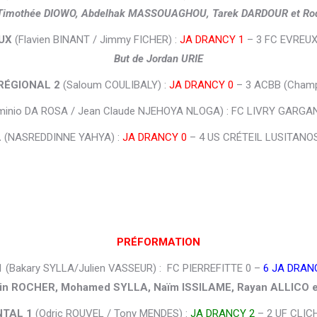
 Timothée DIOWO, Abdelhak MASSOUAGHOU, Tarek DARDOUR et 
UX
(Flavien BINANT / Jimmy FICHER) :
JA DRANCY 1
– 3 FC EVREUX
But de Jordan URIE
 RÉGIONAL 2
(Saloum COULIBALY) :
JA DRANCY 0
– 3 ACBB (Champ
minio DA ROSA / Jean Claude NJEHOYA NLOGA) : FC LIVRY GARGA
L
(NASREDDINNE YAHYA) :
JA DRANCY 0
– 4 US CRÉTEIL LUSITANOS
PRÉFORMATION
1
(Bakary SYLLA/Julien VASSEUR) : FC PIERREFITTE 0 –
6 JA DRAN
evin ROCHER, Mohamed SYLLA, Naïm ISSILAME, Rayan ALLICO 
TAL 1
(Odric ROUVEL / Tony MENDES) :
JA DRANCY 2
– 2 UF CLIC