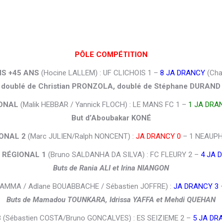
PÔLE COMPÉTITION
S +45 ANS
(Hocine LALLEM) : UF CLICHOIS 1 –
8 JA DRANCY
(Cha
oublé de Christian PRONZOLA, doublé de Stéphane DURAND e
IONAL
(Malik HEBBAR / Yannick FLOCH) : LE MANS FC 1 –
1 JA DRA
But d’Aboubakar KONÉ
IONAL 2
(Marc JULIEN/Ralph NONCENT) :
JA DRANCY 0
– 1 NEAUPH
 RÉGIONAL 1
(Bruno SALDANHA DA SILVA) : FC FLEURY 2 –
4 JA 
Buts de Rania ALI et Irina NIANGON
AMMA / Adlane BOUABBACHE / Sébastien JOFFRE) :
JA DRANCY 3
Buts de Mamadou TOUNKARA, Idrissa YAFFA et Mehdi QUEHAN
3
(Sébastien COSTA/Bruno GONCALVES) : ES SEIZIEME 2 –
5 JA DR