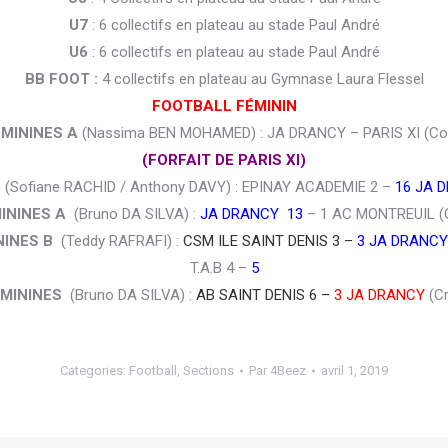
U7
: 6 collectifs en plateau au stade Paul André
U6
: 6 collectifs en plateau au stade Paul André
BB FOOT :
4 collectifs en plateau au Gymnase Laura Flessel
FOOTBALL FÉMININ
ÉMININES A
(Nassima BEN MOHAMED) : JA DRANCY – PARIS XI (Co
(FORFAIT DE PARIS XI)
(Sofiane RACHID / Anthony DAVY) : EPINAY ACADEMIE 2 –
16 JA 
ININES A
(Bruno DA SILVA) :
JA DRANCY 13
– 1 AC MONTREUIL (C
NINES B
(Teddy RAFRAFI) :
CSM ILE SAINT DENIS 3 –
3 JA DRANCY
T.A.B 4 –
5
ÉMININES
(Bruno DA SILVA) :
AB SAINT DENIS 6 –
3 JA DRANCY
(Cr
Categories:
Football
,
Sections
Par
4Beez
avril 1, 2019