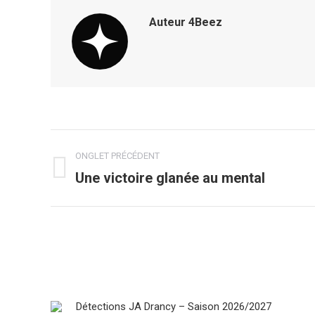
Auteur
4Beez
Navigation
ONGLET PRÉCÉDENT
de
Une victoire glanée au mental
Onglet
précédent
commentaire
Détections JA Drancy – Saison 2026/2027