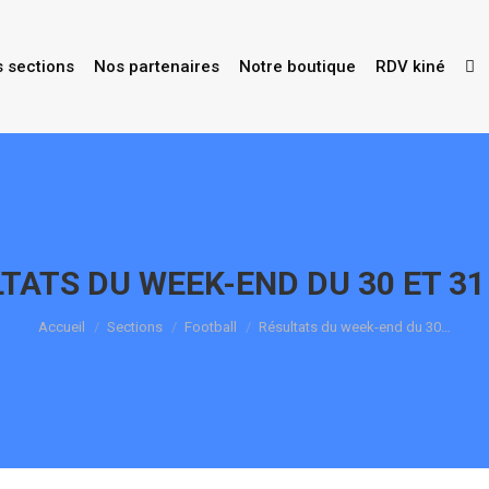
s sections
Nos partenaires
Notre boutique
RDV kiné
TATS DU WEEK-END DU 30 ET 3
Vous êtes ici :
Accueil
Sections
Football
Résultats du week-end du 30…