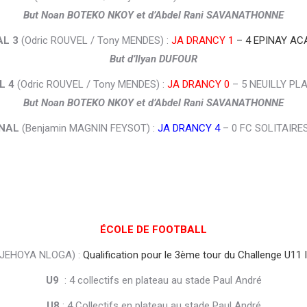
But Noan BOTEKO NKOY et d’Abdel Rani SAVANATHONNE
L 3
(Odric ROUVEL / Tony MENDES) :
JA DRANCY 1
– 4 EPINAY AC
But d’Ilyan DUFOUR
L 4
(Odric ROUVEL / Tony MENDES) :
JA DRANCY 0
– 5 NEUILLY PL
But Noan BOTEKO NKOY et d’Abdel Rani SAVANATHONNE
ONAL
(Benjamin MAGNIN FEYSOT) :
JA DRANCY 4
– 0 FC SOLITAIRES
ÉCOLE DE FOOTBALL
NJEHOYA NLOGA) :
Qualification pour le 3ème tour du Challenge U11 
U9
: 4 collectifs en plateau au stade Paul André
U8
: 4 Collectifs en plateau au stade Paul André